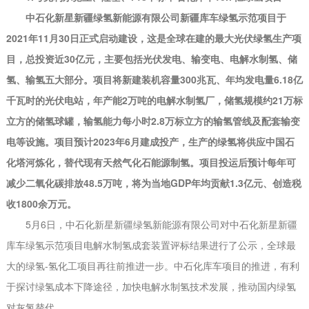
中石化新星新疆绿氢新能源有限公司新疆库车绿氢示范项目于
2021年11月30日正式启动建设，这是全球在建的最大光伏绿氢生产项
目，总投资近30亿元，主要包括光伏发电、输变电、电解水制氢、储
氢、输氢五大部分。项目将新建装机容量300兆瓦、年均发电量6.18亿
千瓦时的光伏电站，年产能2万吨的电解水制氢厂，储氢规模约21万标
立方的储氢球罐，输氢能力每小时2.8万标立方的输氢管线及配套输变
电等设施。项目预计2023年6月建成投产，生产的绿氢将供应中国石
化塔河炼化，替代现有天然气化石能源制氢。项目投运后预计每年可
减少二氧化碳排放48.5万吨，将为当地GDP年均贡献1.3亿元、创造税
收1800余万元。
5月6日，中石化新星新疆绿氢新能源有限公司对中石化新星新疆
库车绿氢示范项目电解水制氢成套装置评标结果进行了公示，全球最
大的绿氢-氢化工项目再往前推进一步。中石化库车项目的推进，有利
于探讨绿氢成本下降途径，加快电解水制氢技术发展，推动国内绿氢
对灰氢替代。