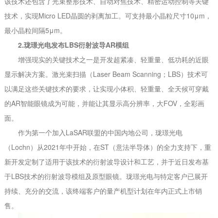
该技术还包含了光束整形技术、自动对焦技术、精密运动控制等关键
技术，实现Micro LED晶圆的剥离加工。可支持最小晶粒尺寸10μm，
最小晶粒间隔5μm。
2.珑璟光电发布LBS衍射波导AR模组
增强现实的关键技术之一是开发超紧凑、轻重量、低功耗的近眼
显示解决方案。激光束扫描（Laser Beam Scanning；LBS）技术可
以满足这些关键技术的要求，让实现小体积、轻重量、全天候可穿戴
的AR智能眼镜成为可能，并能让其显示高分辨率，大FOV，全彩画
面。
作为第一个加入LaSAR联盟的中国内地公司，珑璟光电
（Lochn）从2021年中开始，在ST（意法半导体）的全力支持下，重
新开发定制了适用于该技术的衍射波导设计和工艺，并于近日发布基
于LBS技术的衍射波导模组及原型眼镜。珑璟光电与特定客户已展开
持续、充分的交流，该终端客户的量产机型计划在年内正式上市销
售。