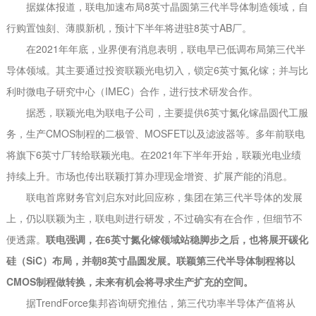
据媒体报道，联电加速布局8英寸晶圆第三代半导体制造领域，自
行购置蚀刻、薄膜新机，预计下半年将进驻8英寸AB厂。
在2021年年底，业界便有消息表明，联电早已低调布局第三代半
导体领域。其主要通过投资联颖光电切入，锁定6英寸氮化镓；并与比
利时微电子研究中心（IMEC）合作，进行技术研发合作。
据悉，联颖光电为联电子公司，主要提供6英寸氮化镓晶圆代工服
务，生产CMOS制程的二极管、MOSFET以及滤波器等。多年前联电
将旗下6英寸厂转给联颖光电。在2021年下半年开始，联颖光电业绩
持续上升。市场也传出联颖打算办理现金增资、扩展产能的消息。
联电首席财务官刘启东对此回应称，集团在第三代半导体的发展
上，仍以联颖为主，联电则进行研发，不过确实有在合作，但细节不
便透露。
联电强调，在6英寸氮化镓领域站稳脚步之后，也将展开碳化
硅（SiC）布局，并朝8英寸晶圆发展。联颖第三代半导体制程将以
CMOS制程做转换，未来有机会将寻求生产扩充的空间。
据TrendForce集邦咨询研究推估，第三代功率半导体产值将从