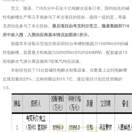
竞立、隆基、718共分中石化十亿电解水设备订单。国内知名的碱
性电解槽生产商几乎都参与了本次项目的投标，值得一提的是，蒂森
克虏伯也参与了本次投标。
最后项目由考克利尔竞立、隆基氢能和718
所中标入围，入围供应商基本情况如图表1所示。
新疆库车绿氢示范项目将采招52台单槽制氢能力1000Nm3/h的碱
性电解槽，装置最大制氢能力52000Nm3/h(约240MW)，配套建设13
组电解水气液分离设施和7组氢气纯化设施。
本标段包括了13台套碱性电解水制氢设备，在数量上达到电解槽
总规划量的25%；总标的额达到10.7亿，接近项目计划总投资额的
1/3。