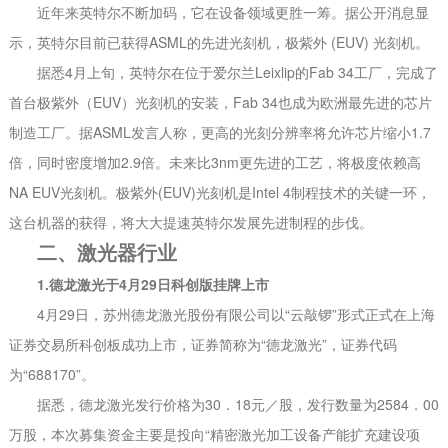
近年来英特尔不断加码，它在设备领域更胜一筹。据公开消息显
示，英特尔目前已获得ASML的先进光刻机，极紫外 (EUV) 光刻机。
据悉4月上旬，英特尔在位于爱尔兰Leixlip的Fab 34工厂，完成了
首台极紫外（EUV）光刻机的安装，Fab 34也成为欧洲最先进的芯片
制造工厂。据ASML发言人称，更高的光刻分辨率将允许芯片缩小1.7
倍，同时密度增加2.9倍。未来比3nm更先进的工艺，将极度依赖高
NA EUV光刻机。极紫外(EUV)光刻机是Intel 4制程技术的关键一环，
这台机器的获得，将大大提速英特尔发展先进制程的步伐。
二、激光器行业
1.德龙激光于4月29日科创版挂牌上市
4月29日，苏州德龙激光股份有限公司以“云敲锣”形式正式在上海
证券交易所科创板成功上市，证券简称为“德龙激光”，证券代码
为“688170”。
据悉，德龙激光发行价格为30．18元／股，发行数量为2584．00
万股，本次募集资金主要是投向“精密激光加工设备产能扩充建设项