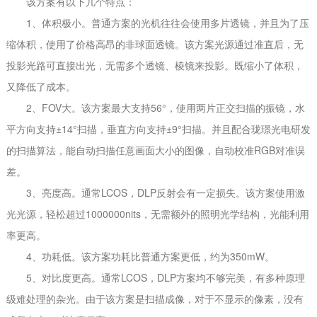
该方案有以下几个特点：
1、体积极小。普通方案的光机往往会使用多片透镜，并且为了压
缩体积，使用了价格高昂的非球面透镜。该方案光源通过准直后，无
投影光路可直接出光，无需多个透镜、棱镜来投影。既缩小了体积，
又降低了成本。
2、FOV大。该方案最大支持56°，使用两片正交扫描的振镜，水
平方向支持±14°扫描，垂直方向支持±9°扫描。并且配合珑璟光电研发
的扫描算法，能自动扫描任意画面大小的图像，自动校准RGB对准误
差。
3、亮度高。通常LCOS，DLP反射会有一定损失。该方案使用激
光光源，轻松超过1000000nits，无需额外的照明光学结构，光能利用
率更高。
4、功耗低。该方案功耗比普通方案更低，约为350mW。
5、对比度更高。通常LCOS，DLP方案均不够完美，有多种原理
级难处理的杂光。由于该方案是扫描成像，对于不显示的像素，没有