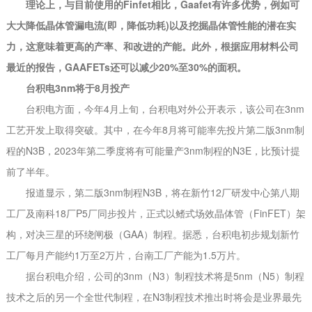
理论上，与目前使用的Finfet相比，Gaafet有许多优势，例如可
大大降低晶体管漏电流(即，降低功耗)以及挖掘晶体管性能的潜在实
力，这意味着更高的产率、和改进的产能。此外，根据应用材料公司
最近的报告，GAAFETs还可以减少20%至30%的面积。
台积电3nm将于8月投产
台积电方面，今年4月上旬，台积电对外公开表示，该公司在3nm
工艺开发上取得突破。其中，在今年8月将可能率先投片第二版3nm制
程的N3B，2023年第二季度将有可能量产3nm制程的N3E，比预计提
前了半年。
报道显示，第二版3nm制程N3B，将在新竹12厂研发中心第八期
工厂及南科18厂P5厂同步投片，正式以鳍式场效晶体管（FinFET）架
构，对决三星的环绕闸极（GAA）制程。据悉，台积电初步规划新竹
工厂每月产能约1万至2万片，台南工厂产能为1.5万片。
据台积电介绍，公司的3nm（N3）制程技术将是5nm（N5）制程
技术之后的另一个全世代制程，在N3制程技术推出时将会是业界最先