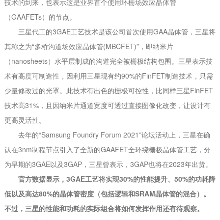
技术的到来，也表示这是业界首个使用环栅场效应晶体管
（GAAFETs）的节点。
三星代工的3GAE工艺技术是该公司首次使用GAA晶体管，三星将
其称之为“多桥沟道场效应晶体管(MBCFET)”，即纳米片
（nanosheets）水平层制成的沟道完全被栅极结构包围。三星表示技
术有高度可制造性，因利用三星现有约90%的FinFET制造技术，只需
少量修改过的光罩。此技术有出色的栅极可控性，比同样三星FinFET
技术高31%，且因纳米片通道宽度可透过直接图像化改变，让设计有
更高灵活性。
去年的“Samsung Foundry Forum 2021”论坛活动上，三星在确
认在3nm制程节点引入了全新的GAAFET全环绕栅极晶体管工艺，分
为早期的3GAE以及3GAP，三星曾表示，3GAP也将在2023年出货。
官方数据显示，3GAE工艺将实现30%的性能提升、50%的功耗降
低以及高达80%的晶体管密度（包括逻辑和SRAM晶体管的混合）。
不过，三星的性能和功耗的实际组合将如何发挥作用还有待观察。