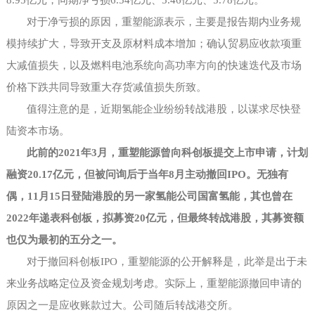
对于净亏损的原因，重塑能源表示，主要是报告期内业务规
模持续扩大，导致开支及原材料成本增加；确认贸易应收款项重
大减值损失，以及燃料电池系统向高功率方向的快速迭代及市场
价格下跌共同导致重大存货减值损失所致。
值得注意的是，近期氢能企业纷纷转战港股，以谋求尽快登
陆资本市场。
此前的
2021年3月，重塑能源曾向科创板提交上市申请，计划
融资20.17亿元，但被问询后于当年8月主动撤回IPO。无独有
偶，11月15日登陆港股的另一家氢能公司国富氢能，其也曾在
2022年递表科创板，拟募资20亿元，但最终转战港股，其募资额
也仅为最初的五分之一。
对于撤回科创板
IPO，重塑能源的公开解释是，此举是出于未
来业务战略定位及资金规划考虑。实际上，重塑能源撤回申请的
原因之一是应收账款过大。公司随后转战港交所。