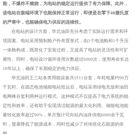
能，不爆炸不燃烧，为电站的稳定运行提供了有力保障。此外，
该电站在极端环境下也能保持正常运行，即便是在零下40摄氏度
的严寒中，也能确保电力供应的连续性。
在电站的设计方面，华北油田充分考虑了实际运行需求和环
境因素。电站采用预制舱户外布置形式，由
1个电池舱和1个升压
一体舱构成，既简化了安装过程，又提高了电站的灵活性和可扩
展性。同时，电站设计循环使用次数超过6000次，使用寿命长达
10年以上，确保了长期稳定的电力供应。
华北油田王三站各类用能设备共计
11台套，年耗电量约96万
千瓦时。在固态电池储能电站投运后，电站采用绿电充放和油田
电网峰谷套利两种运行模式。这种模式不仅提高了电力系统的稳
定性和效率，还有助于实现清洁能源的最大化利用。储能电池能
量转化效率超过90%，单月预计可向站内油井供电6000余千瓦
时，显著降低了能源成本，同时也减少了对传统化石能源的依
赖。