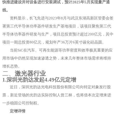
快推进建设并对设备进行安装调试，预计
2025年5月实现量产通
线。
资料显示，长飞先进与
2023年8月与武汉东湖高新区管委会签
署第三代半导体功率器件研发生产基地项目，该项目聚焦第三代
半导体功率器件研发与生产，项目总投资预计超过200亿元，其中
项目一期总投资80亿元，规划年产36万片6英寸碳化硅晶圆。
当前
SiC在汽车、可再生能源等功率密度和效率极其重要的应
用市场中仍然呈现加速渗透之势，未来几年整体市场需求将维持
增长态势。
二、
激光器行业
1.
深圳光韵达
发起
4.49亿元
定增
近日，深圳光韵达光电科技股份有限公司向特定对象发行股
票，新近登场的光韵达实际控制人曾三林，也将借本次定增来进
一步稳固公司控制权。
定增详情