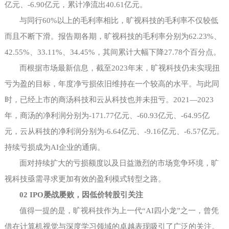
亿元、-6.90亿元，累计净流出40.61亿元。
与同行
60%以上的毛利率相比，旷视科技的毛利率不仅较低
而且不断下滑。报告期各期，旷视科技的毛利率分别为62.23%、
42.55%、33.11%、34.45%，其间累计大幅下降27.78个百分点。
而根据市场最新信息，截至
2023年末，旷视科技仍未实现扭
亏为盈的目标，年度净亏损依旧维持在一个较高的水平。与此同
时，已经上市的商汤科技和云从科技也并未扭亏。2021—2023
年，商汤的净利润分别为-171.77亿元、-60.93亿元、-64.95亿
元，云从科技的净利润分别为-6.64亿元、-9.16亿元、-6.57亿元。
持续亏损成为AI企业的通病。
面对持续扩大的亏损额度以及日益激烈的市场竞争环境，旷
视科技亟需寻求更加有效的盈利模式转型之路。
02 IPO屡战屡败，因低价转股引关注
值得一提的是，旷视科技作为上一代
“AI四小龙”之一，曾凭
借在计算机视觉与深度学习领域的卓越表现吸引了广泛的关注。