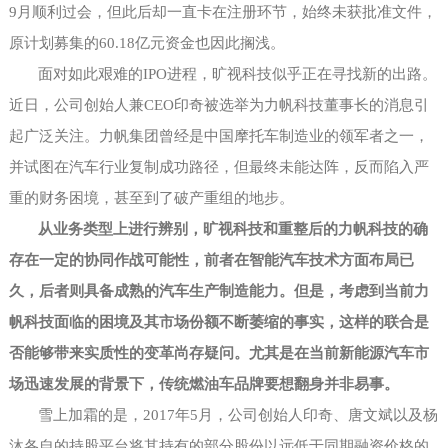
9月顺利过会，但此后却一直卡在注册环节，始终未获批准文件，
原计划募集的60.18亿元资金也因此搁浅。
面对如此艰难的
IPO进程，旷视科技似乎正在寻找新的出路。
近日，公司创始人兼CEO印奇被选举为力帆科技董事长的消息引
起广泛关注。力帆集团曾经是中国摩托车制造业的领军者之一，
并试图在汽车行业复制成功路径，但最终未能达阵，反而陷入严
重的财务困境，甚至到了破产重组的地步。
从业务类型上进行辨别，旷视科技和重整后的力帆科技的确
存在一定的协同作战可能性，前者在智能汽车技术方面布局已
久，后者则具备成熟的汽车生产制造能力。但是，考虑到当前力
帆科技面临的困境及其市场份额不断萎缩的事实，这样的联合是
否能够带来实质性的变革尚存疑问。尤其是在当前新能源汽车市
场迅速发展的背景下，传统燃油车品牌要想翻身并非易事。
雪上加霜的是，
2017年5月，公司创始人印奇、唐文斌以及杨
沐各自的持股平台将其持有的部分股份以远低于同期融资价格的