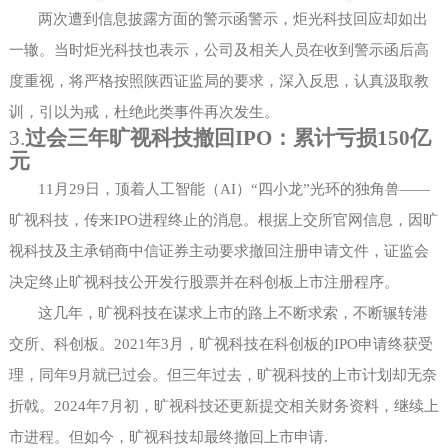
两次遭到信息披露方面的警示函警示，炬光科技回应却如出
一辙。当时炬光科技也表示，公司及相关人员在收到警示函后高
度重视，将严格按照陕西证监局的要求，深入反思，认真汲取教
训，引以为戒，杜绝此类事件再次发生。
3.
过会三年旷视科技撤回
IPO：累计亏损150亿
元
11月29日，顶着人工智能（AI）“四小龙”光环的独角兽——
旷视科技，传来IPO进程终止的消息。根据上交所官网信息，因旷
视科技及主承销商中信证券主动要求撤回注册申请文件，证监会
决定终止旷视科技公开发行股票并在科创板上市注册程序。
这几年，旷视科技在谋求上市的路上不断求索，不断辗转港
交所、科创板。
2021年3月，旷视科技在科创板的IPO申请终获受
理，同年9月就已过会。但三年过去，旷视科技的上市计划却无奈
折戟。2024年7月初，旷视科技还更新提交相关财务资料，继续上
市进程。但如今，旷视科技却最终撤回上市申请.