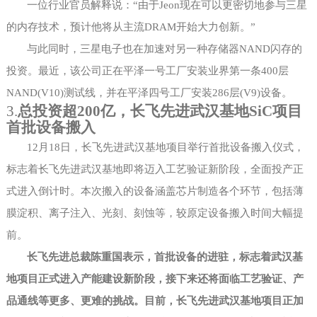
一位行业官员解释说：
“由于Jeon现在可以更密切地参与三星
的内存技术，预计他将从主流DRAM开始大力创新。”
与此同时，三星电子也在加速对另一种存储器
NAND闪存的
投资。最近，该公司正在平泽一号工厂安装业界第一条400层
NAND(V10)测试线，并在平泽四号工厂安装286层(V9)设备。
3.
总投资超
200亿，长飞先进武汉基地SiC项目
首批设备搬入
12月18日，长飞先进武汉基地项目举行首批设备搬入仪式，
标志着长飞先进武汉基地即将迈入工艺验证新阶段，全面投产正
式进入倒计时。本次搬入的设备涵盖芯片制造各个环节，包括薄
膜淀积、离子注入、光刻、刻蚀等，较原定设备搬入时间大幅提
前。
长飞先进总裁陈重国表示，首批设备的进驻，标志着武汉基
地项目正式进入产能建设新阶段，接下来还将面临工艺验证、产
品通线等更多、更难的挑战。目前，长飞先进武汉基地项目正加