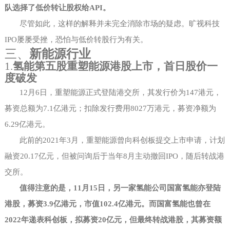
队选择了低价转让股权给API。
尽管如此，这样的解释并未完全消除市场的疑虑。旷视科技
IPO屡屡受挫，恐怕与低价转股行为有关。
三、
新能源行业
1.
氢能第五股重塑能源港股上市，首日股价一
度破发
12月6日，重塑能源正式登陆港交所，其发行价为147港元，
募资总额为7.1亿港元；扣除发行费用8027万港元，募资净额为
6.29亿港元。
此前的
2021年3月，重塑能源曾向科创板提交上市申请，计划
融资20.17亿元，但被问询后于当年8月主动撤回IPO，随后转战港
交所。
值得注意的是，
11月15日，另一家氢能公司国富氢能亦登陆
港股，募资3.9亿港元，市值102.4亿港元。而国富氢能也曾在
2022年递表科创板，拟募资20亿元，但最终转战港股，其募资额