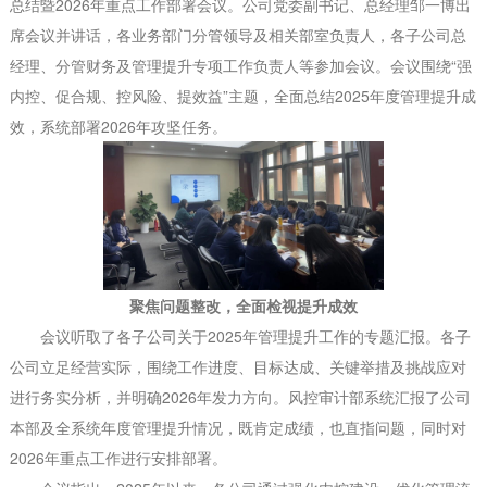
总结暨2026年重点工作部署会议。公司党委副书记、总经理邹一博出
席会议并讲话，各业务部门分管领导及相关部室负责人，各子公司总
经理、分管财务及管理提升专项工作负责人等参加会议。会议围绕“强
内控、促合规、控风险、提效益”主题，全面总结2025年度管理提升成
效，系统部署2026年攻坚任务。
聚焦问题整改，全面检视提升成效
会议听取了各子公司关于2025年管理提升工作的专题汇报。各子
公司立足经营实际，围绕工作进度、目标达成、关键举措及挑战应对
进行务实分析，并明确2026年发力方向。风控审计部系统汇报了公司
本部及全系统年度管理提升情况，既肯定成绩，也直指问题，同时对
2026年重点工作进行安排部署。